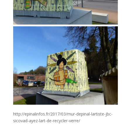
http://epinalinfos.fr/2017/03/mur-depinal-lartiste-jbc-
sicovad-ayez-lart-de-recycler-verre/