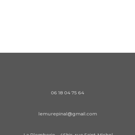
06 18 04 75 64
lemurepinal@gmail.com
La Plomberie – 46bis, rue Saint-Michel