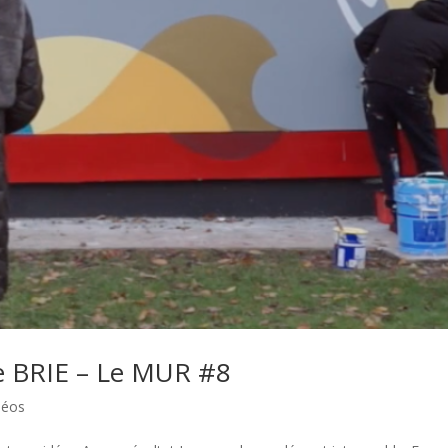
e BRIE – Le MUR #8
déos