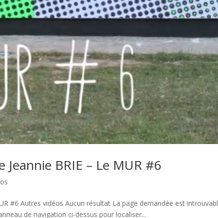
e Jeannie BRIE – Le MUR #6
éos
R #6 Autres vidéos Aucun résultat La page demandée est introuvabl
anneau de navigation ci-dessus pour localiser...